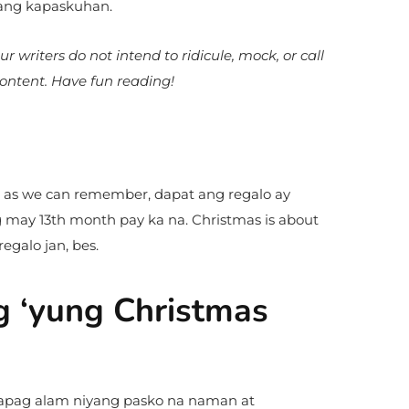
 ang kapaskuhan.
writers do not intend to ridicule, mock, or call
content. Have fun reading!
r as we can remember, dapat ang regalo ay
g may 13th month pay ka na. Christmas is about
regalo jan, bes.
g ‘yung Christmas
na kapag alam niyang pasko na naman at