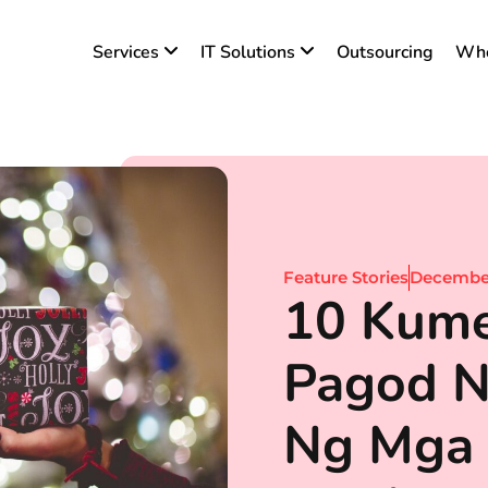
Services
IT Solutions
Outsourcing
Who
Feature Stories
December
10 Kum
Pagod N
Ng Mga