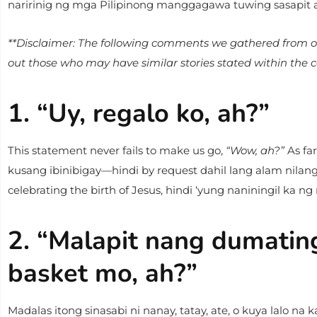
naririnig ng mga Pilipinong manggagawa tuwing sasapit
**Disclaimer: The following comments we gathered from our 
out those who may have similar stories stated within the 
1. “Uy, regalo ko, ah?”
This statement never fails to make us go,
“Wow, ah?”
As fa
kusang ibinibigay—hindi by request dahil lang alam nilan
celebrating the birth of Jesus, hindi ‘yung naniningil ka ng 
2. “Malapit nang dumatin
basket mo, ah?”
Madalas itong sinasabi ni nanay, tatay, ate, o kuya lalo 