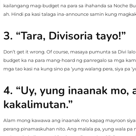
kailangang mag-budget na para sa ihahanda sa Noche Buen
ah. Hindi pa kasi talaga ina-announce samin kung magkaka
3. “Tara, Divisoria tayo!”
Don’t get it wrong. Of course, masaya pumunta sa Divi la
budget ka na para mang-hoard ng panregalo sa mga kama
mga tao kasi na kung sino pa ‘yung walang pera, siya pa 
4. “Uy, yung inaanak mo,
kakalimutan.”
Alam mong kawawa ang inaanak mo kapag mayroon siyan
perang pinamaskuhan nito. Ang malala pa, yung wala pa 