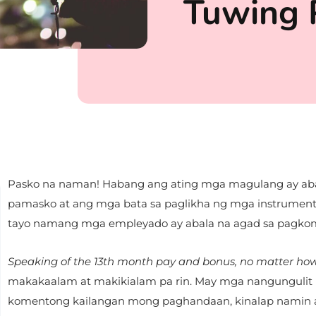
Tuwing 
Pasko na naman! Habang ang ating mga magulang ay aba
pamasko at ang mga bata sa paglikha ng mga instrument
tayo namang mga empleyado ay abala na agad sa pagkompy
Speaking of the 13th month pay and bonus, no matter how 
makakaalam at makikialam pa rin. May mga nangungulit 
komentong kailangan mong paghandaan, kinalap namin 