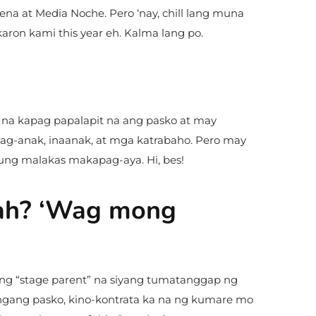
a at Media Noche. Pero ‘nay, chill lang muna
ron kami this year eh. Kalma lang po.
lo na kapag papalapit na ang pasko at may
g-anak, inaanak, at mga katrabaho. Pero may
‘yung malakas makapag-aya. Hi, bes!
 ah? ‘Wag mong
g “stage parent” na siyang tumatanggap ng
ngang pasko, kino-kontrata ka na ng kumare mo