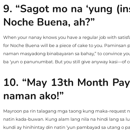
9. “Sagot mo na ‘yung (in
Noche Buena, ah?”
When your nanay knows you have a regular job with satisfact
for Noche Buena will be a piece of cake to you. Paminsan 
naman masyadong binabayaran sa bahay,” to convince you
ba ‘yun o panunumbat. But you still give anyway kasi—of c
10. “May 13th Month Pay
naman ako!”
Mayroon pa rin talagang mga taong kung maka-request ng 
natin kada-buwan. Kung alam lang nila na hindi lang sa 
kundi ay hinihintay din natin ‘yun pambayad sa utang o 