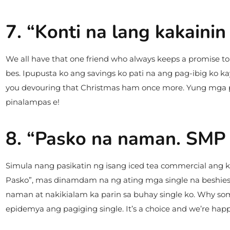
7. “Konti na lang kakaini
We all have that one friend who always keeps a promise to
bes. Ipupusta ko ang savings ko pati na ang pag-ibig ko kay
you devouring that Christmas ham once more. Yung mga
pinalampas e!
8. “Pasko na naman. SMP 
Simula nang pasikatin ng isang iced tea commercial an
Pasko”, mas dinamdam na ng ating mga single na beshies
naman at nakikialam ka parin sa buhay single ko. Why some
epidemya ang pagiging single. It’s a choice and we’re happ