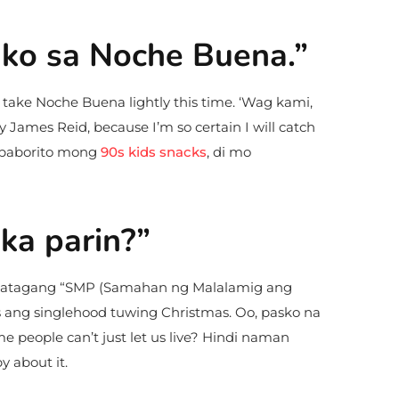
n ko sa Noche Buena.”
 take Noche Buena lightly this time. ‘Wag kami,
 James Reid, because I’m so certain I will catch
 paborito mong
90s kids snacks
, di mo
ka parin?”
g katagang “SMP (Samahan ng Malalamig ang
 ang singlehood tuwing Christmas. Oo, pasko na
 people can’t just let us live? Hindi naman
y about it.