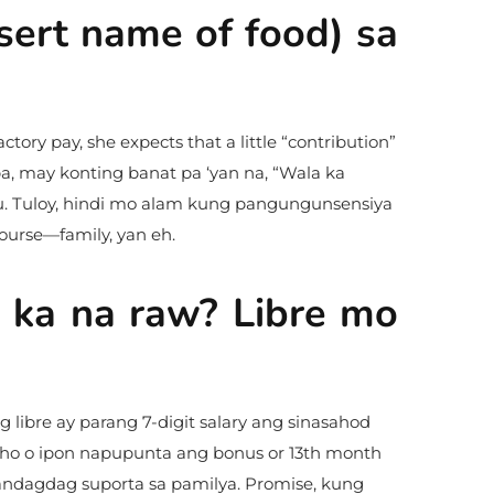
sert name of food) sa
ory pay, she expects that a little “contribution”
pa, may konting banat pa ‘yan na, “Wala ka
. Tuloy, hindi mo alam kung pangungunsensiya
ourse—family, yan eh.
 ka na raw? Libre mo
libre ay parang 7-digit salary ang sinasahod
luho o ipon napupunta ang bonus or 13th month
pandagdag suporta sa pamilya. Promise, kung