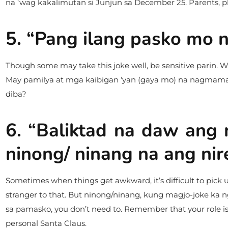
na ‘wag kakalimutan si Junjun sa December 25. Parents, plea
5. “Pang ilang pasko mo 
Though some may take this joke well, be sensitive parin. W
May pamilya at mga kaibigan ‘yan (gaya mo) na nagmamahal
diba?
6. “Baliktad na daw ang
ninong/ ninang na ang nir
Sometimes when things get awkward, it’s difficult to pic
stranger to that. But ninong/ninang, kung magjo-joke ka 
sa pamasko, you don’t need to. Remember that your role is
personal Santa Claus.