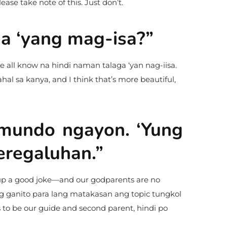
se take note of this. Just don’t.
na ‘yang mag-isa?”
e all know na hindi naman talaga ‘yan nag-iisa.
 sa kanya, and I think that’s more beautiful,
 mundo ngayon. ‘Yung
eregaluhan.”
k up a good joke—and our godparents are no
ng ganito para lang matakasan ang topic tungkol
 to be our guide and second parent, hindi po