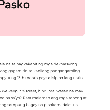
Pasko
la na sa pagkakabit ng mga dekorasyong
ong gagamitin sa kanilang pangangaroling,
ut ng 13th month pay sa isip pa lang natin.
we keep it discreet,
hindi maiiwasan na may
na ba sa’yo? Para malaman ang mga tanong at
ang sampung bagay na pinakamadalas na