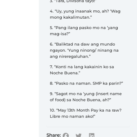
3. “Tara, Divisoria tayo!”
4. “Uy, yung inaanak mo, ah? ‘Wag
mong kakalimutan.”
5. “Pang ilang pasko mo na ‘yang
mag-isa?”
6. “Baliktad na daw ang mundo
ngayon. ‘Yung ninong/ ninang na
ang nireregaluhan.”
7. “Konti na lang kakainin ko sa
Noche Buena.”
8. “Pasko na naman. SMP ka parin?”
9. “Sagot mo na ‘yung (insert name
of food) sa Noche Buena, ah?”
10. “May 13th Month Pay ka na raw?
Libre mo naman ako!”
Share: