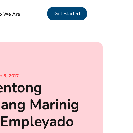
Get Started
 We Are
 3, 2017
entong
ang Marinig
 Empleyado