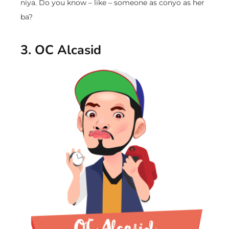
niya. Do you know – like – someone as conyo as her
ba?
3. OC Alcasid