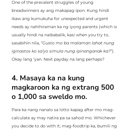
One of the prevalent struggles of young
breadwinners ay ang makapag-ipon. Kung hindi
ikaw ang kumukuha for unexpected and urgent
needs ay nahihiraman ka ng iyong parents (which is
usually hindi na naibabalik, kasi when you try to,
sasabihin nila, “
Gusto mo ba malaman lahat nung
iginastos ko sa’yo simula nung ipinanganak ka?
”).
Okay lang ‘yan. Next payday na lang perhaps?
4. Masaya ka na kung
magkaroon ka ng extrang 500
o 1,000 sa sweldo mo.
Para ka nang nanalo sa lotto kapag after mo mag-
calculate ay may natira pa sa sahod mo. Whichever
you decide to do with it; mag-foodtrip ka, bumili ng