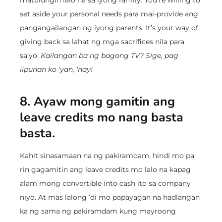
matulungin lalo na sa iyong family. You’re willing to
set aside your personal needs para mai-provide ang
pangangailangan ng iyong parents. It’s your way of
giving back sa lahat ng mga sacrifices nila para
sa’yo.
Kailangan ba ng bagong TV? Sige, pag
iipunan ko ‘yan, ‘nay!
8. Ayaw mong gamitin ang
leave credits mo nang basta
basta.
Kahit sinasamaan na ng pakiramdam, hindi mo pa
rin gagamitin ang leave credits mo lalo na kapag
alam mong convertible into cash ito sa company
niyo. At mas lalong ‘di mo papayagan na hadlangan
ka ng sama ng pakiramdam kung mayroong