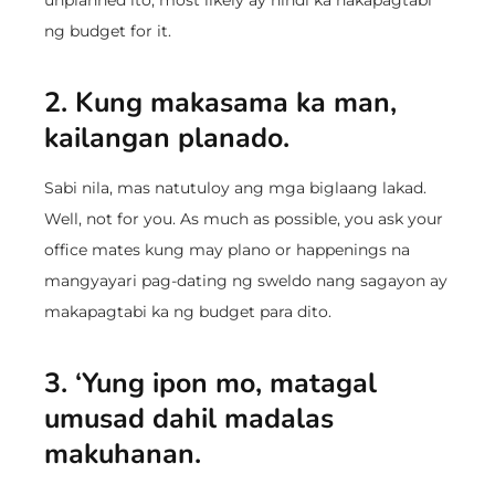
unplanned ito, most likely ay hindi ka nakapagtabi
ng budget for it.
2. Kung makasama ka man,
kailangan planado.
Sabi nila, mas natutuloy ang mga biglaang lakad.
Well, not for you. As much as possible, you ask your
office mates kung may plano or happenings na
mangyayari pag-dating ng sweldo nang sagayon ay
makapagtabi ka ng budget para dito.
3. ‘Yung ipon mo, matagal
umusad dahil madalas
makuhanan.